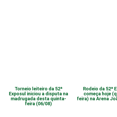
Torneio leiteiro da 52ª
Rodeio da 52ª 
Exposul iniciou a disputa na
começa hoje (q
madrugada desta quinta-
feira) na Arena J
feira (06/08)