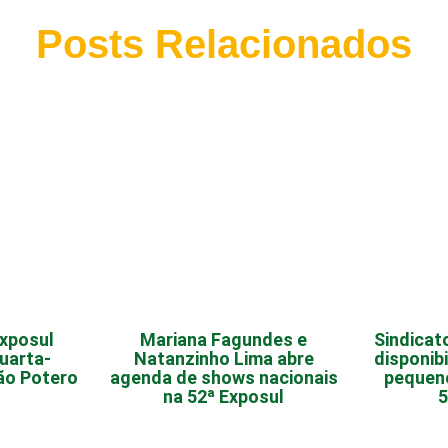
Posts Relacionados
Exposul
Mariana Fagundes e
Sindicat
uarta-
Natanzinho Lima abre
disponib
oão Potero
agenda de shows nacionais
pequen
na 52ª Exposul
5