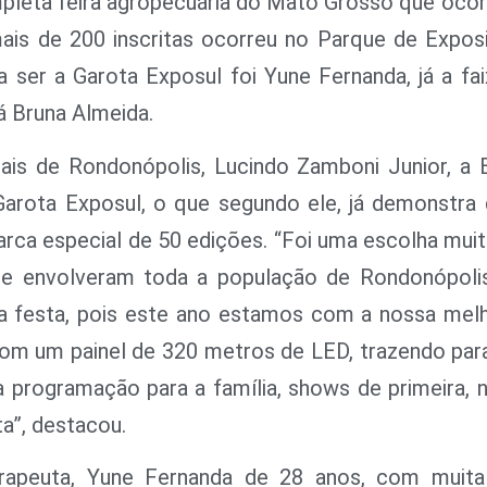
mpleta feira agropecuária do Mato Grosso que ocor
 mais de 200 inscritas ocorreu no Parque de Expo
a ser a Garota Exposul foi Yune Fernanda, já a fa
á Bruna Almeida.
ais de Rondonópolis, Lucindo Zamboni Junior, a 
arota Exposul, o que segundo ele, já demonstra
a especial de 50 edições. “Foi uma escolha muito
nde envolveram toda a população de Rondonópoli
 a festa, pois este ano estamos com a nossa melh
m um painel de 320 metros de LED, trazendo para
 programação para a família, shows de primeira,
a”, destacou.
rapeuta, Yune Fernanda de 28 anos, com muita 