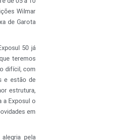
re de 05 a 10
sições Wilmar
ixa de Garota
Exposul 50 já
 que teremos
 difícil, com
s e estão de
or estrutura,
 a Exposul o
 novidades em
alegria pela