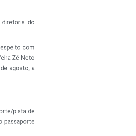
diretoria do
respeito com
feira Zé Neto
 de agosto, a
rte/pista de
o passaporte