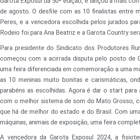
Garota Exposul da 50ª edição, e lançou a mais co
de agosto. O desfile com as 10 finalistas entre
Peres, e a vencedora escolhida pelos jurados par
Rodeio foi para Ana Beatriz e a Garota Country ser
Para presidente do Sindicato dos Produtores Rur
começou com a acirrada disputa pelo posto de G
uma feira diferenciada em comemoração a uma marc
as 10 meninas muito bonitas e carismáticas, o
parabéns as escolhidas. Agora é dar o start para
com o melhor sistema de som do Mato Grosso, co
que há de melhor do estado e do Brasil. Com uma
máquinas, animais de exposição, uma feira complet
A vencedora da Garota Exposul 2024, a fisiote