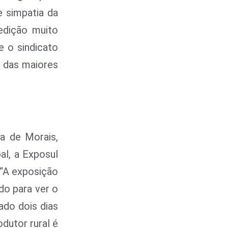
e simpatia da
edição muito
e o sindicato
a das maiores
a de Morais,
al, a Exposul
 “A exposição
do para ver o
ado dois dias
dutor rural é