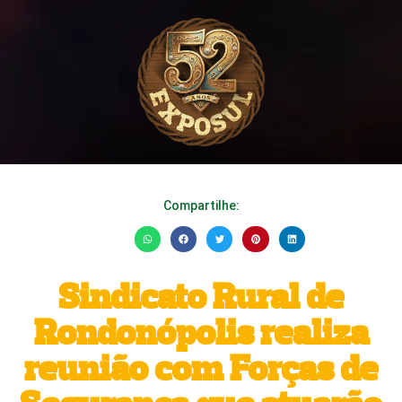
Compartilhe:
Sindicato Rural de
Rondonópolis realiza
reunião com Forças de